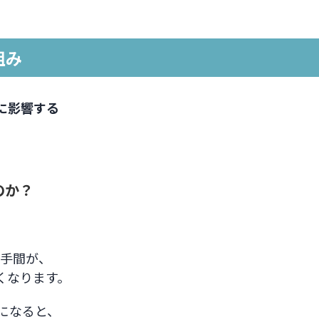
組み
に影響する
のか？
手間が、
くなります。
量になると、