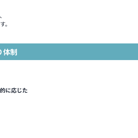
、
す。
り体制
的に応じた