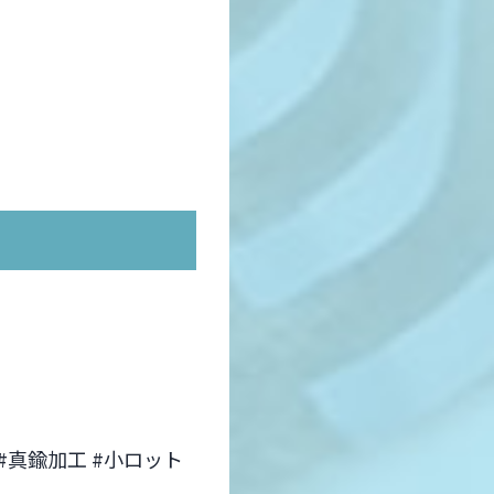
 #真鍮加工 #小ロット