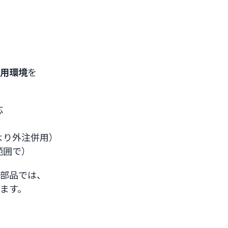
用環境
を
応
より外注併用）
範囲で）
部品では、
ます。