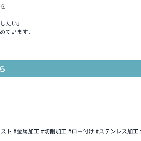
を
したい」
めています。
ら
スト #金属加工 #切削加工 #ロー付け #ステンレス加工