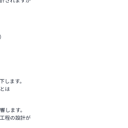
計されますが
）
下します。
”とは
響します。
工程の設計が