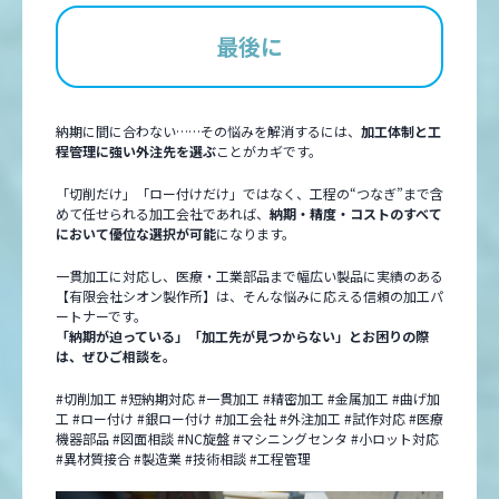
最後に
納期に間に合わない……その悩みを解消するには、
加工体制と工
程管理に強い外注先を選ぶ
ことがカギです。
「切削だけ」「ロー付けだけ」ではなく、工程の“つなぎ”まで含
めて任せられる加工会社であれば、
納期・精度・コストのすべて
において優位な選択が可能
になります。
一貫加工に対応し、医療・工業部品まで幅広い製品に実績のある
【有限会社シオン製作所】は、そんな悩みに応える信頼の加工パ
ートナーです。
「納期が迫っている」「加工先が見つからない」とお困りの際
は、ぜひご相談を。
#切削加工 #短納期対応 #一貫加工 #精密加工 #金属加工 #曲げ加
工 #ロー付け #銀ロー付け #加工会社 #外注加工 #試作対応 #医療
機器部品 #図面相談 #NC旋盤 #マシニングセンタ #小ロット対応
#異材質接合 #製造業 #技術相談 #工程管理