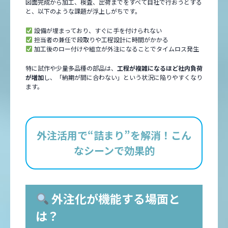
図面完成から加工、検査、出荷までをすべて自社で行おうとする
と、以下のような課題が浮上しがちです。
設備が埋まっており、すぐに手を付けられない
担当者の兼任で段取りや工程設計に時間がかかる
加工後のロー付けや組立が外注になることでタイムロス発生
特に試作や少量多品種の部品は、
工程が複雑になるほど社内負荷
が増加
し、「納期が間に合わない」という状況に陥りやすくなり
ます。
外注活用で“詰まり”を解消！こん
なシーンで効果的
外注化が機能する場面と
は？