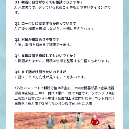
Q1. 判断に自信がなくても相談できますか？
A. 大丈夫です。迷っている状態こそ整理しやすいタイミングで
す。
Q2. ロー付けに変更するか迷っています
A. 用途や精度を確認しながら、一緒に考えられます。
Q3. 材質が複数あり不安です
A. 過去事例を踏まえて整理できます。
Q4. 見積段階で相談してもいいですか？
A. 問題ありません。見積は判断を整理する工程でもあります。
Q5. まず話だけ聞きたいのですが
A. 話すことで方向性が見えることも多いです。
#外注のメリット #判断分担 #精密加工 #医療機器部品 #産業機器
部品 #機械加工 #ロー付け #銀ロー付け #組付 #アッセンブリ #加
工相談 #品質安定 #再現性 #金属加工 #試作対応 #小ロット対応 #
滋賀県 #長浜市 #有限会社シオン製作所 #外注活用